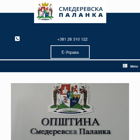
Skip
to
content
+381 26 310 122
Е-Управа
Menu