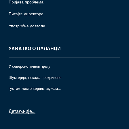
Пријава проблема
Питајте директоре
Употрeбне дозволе
УKRAТКО О ПАЛАНЦИ
У североисточном делу
Шумадије, некада прекривене
густим листопадним шумам...
Детаљније
...