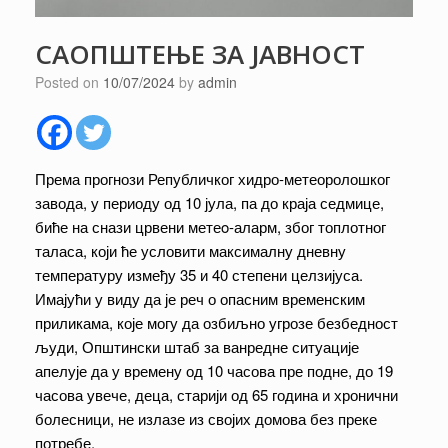
САОПШТЕЊЕ ЗА ЈАВНОСТ
Posted on
10/07/2024
by
admin
Према прогнози Републичког хидро-метеоролошког
завода, у периоду од 10 јула, па до краја седмице,
биће на снази црвени метеo-аларм, због топлотног
таласа, који ће условити максималну дневну
температуру између 35 и 40 степени целзијуса.
Имајући у виду да је реч о опасним временским
приликама, које могу да озбиљно угрозе безбедност
људи, Општински штаб за ванредне ситуације
апелује да у времену од 10 часова пре подне, до 19
часова увече, деца, старији од 65 година и хронични
болесници, не излазе из својих домова без преке
потребе.