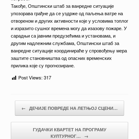
Такође, Општински штаб за ванредне ситуације
упозорава грађне да се уздрже од паљења ватре на
отвореном и других активности које у условима топлог
и изразито сушног времена могу да изазову пожаре. У
сарадњи са јавним предузећима и установама, и
другим надлежним службама, Општински штаб за
ванредне ситуације координираће у спровођењу мера
заштите становништва од опасних временских
прилика које су прогнозиране.
Post Views:
317
Post navigation
←
ДЕЧИЈЕ ПОВРЕДЕ НА ЛЕТЊОЈ СЦЕНИ…
ГУДАЧКИ КВАРТЕТ НА ПРОГРАМУ
КУЛТУРНОГ…
→