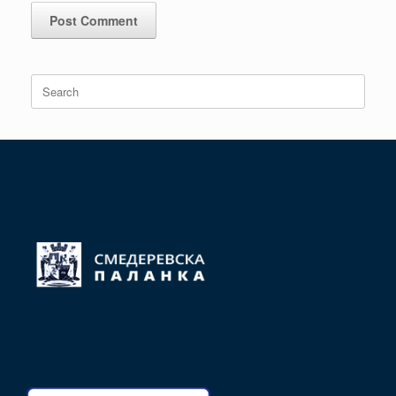
Search
for: