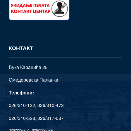
КОНТАКТ
Вука Караџића 25
Смедеревска Паланкa
Телефони:
026/310-122, 026/310-473
026/310-528, 026/317-087
026/322-254, 026/322-579