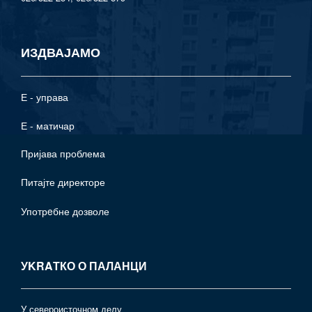
ИЗДВАЈАМО
Е - управа
Е - матичар
Пријава проблема
Питајте директоре
Употрeбне дозволе
УKRAТКО О ПАЛАНЦИ
У североисточном делу