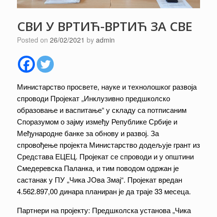
СВИ У ВРТИЋ-ВРТИЋ ЗА СВЕ
Posted on
26/02/2021
by
admin
Министарство просвете, науке и технолошког развоја
спроводи Пројекат „Инклузивно предшколско
образовање и васпитање“ у складу са потписаним
Споразумом о зајму између Републике Србије и
Међународне банке за обнову и развој. За
спровођење пројекта Министарство додељује грант из
Средстава ЕЦЕЦ. Пројекат се спроводи и у општини
Смедеревска Паланка, и тим поводом одржан је
састанак у ПУ „Чика ЈОва Змај“. Пројекат вредан
4.562.897,00 динара планиран је да траје 33 месеца.
Партнери на пројекту: Предшколска установа „Чика