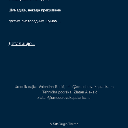
Шумадије, некада прекривене
густим листопадним шумам...
Детаљније
...
Urednik sajta: Valentina Senić, info@smederevskaplanka.rs
Tehnička podrška: Zlatan Aleksić,
zlatan@smederevskapalanka.rs
A
SiteOrigin
Theme