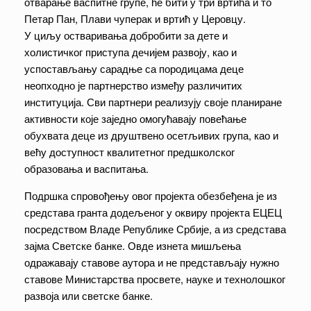
отварање васпитне групе, ће бити у три вртића и то
Петар Пан, Плави чуперак и вртић у Церовцу.
У циљу остваривања добробити за дете и
холистичког приступа дечијем развоју, као и
успостављању сарадње са породицама деце
неопходно је партнерство између различитих
институција. Сви партнери реализују своје планиране
активности које заједно омогућавају повећање
обухвата деце из друштвено осетљивих група, као и
већу доступност квалитетног предшколског
образовања и васпитања.
Подршка спровођењу овог пројекта обезбеђена је из
средстава гранта додељеног у оквиру пројекта ЕЦЕЦ
посредством Владе Републике Србије, а из средстава
зајма Светске банке. Овде изнета мишљења
одражавају ставове аутора и не представљају нужно
ставове Министарства просвете, науке и технолошког
развоја или светске банке.