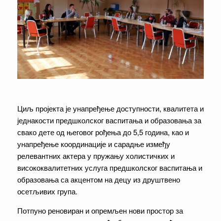
Циљ пројекта је унапређење доступности, квалитета и
једнакости предшколског васпитања и образовања за
свако дете од његовог рођења до 5,5 година, као и
унапређење координације и сарадње између
релевантних актера у пружању холистичких и
висококвалитетних услуга предшколског васпитања и
образовања са акцентом на децу из друштвено
осетљивих група.
Потпуно реновиран и опремљен нови простор за