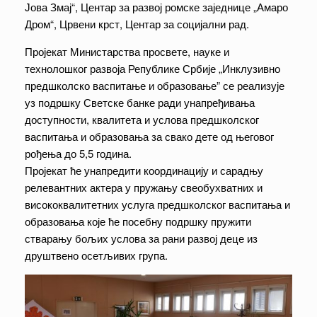
Јова Змај“, Центар за развој ромске заједнице „Амаро
Дром“, Црвени крст, Центар за социјални рад.
Пројекат Министарства просвете, науке и
технолошког развоја Републике Србије „Инклузивно
предшколско васпитање и образовање” се реализује
уз подршку Светске банке ради унапређивања
доступности, квалитета и услова предшколског
васпитања и образовања за свако дете од његовог
рођења до 5,5 година.
Пројекат ће унапредити координацију и сарадњу
релевантних актера у пружању свеобухватних и
висококвалитетних услуга предшколског васпитања и
образовања које ће посебну подршку пружити
стварању бољих услова за рани развој деце из
друштвено осетљивих група.