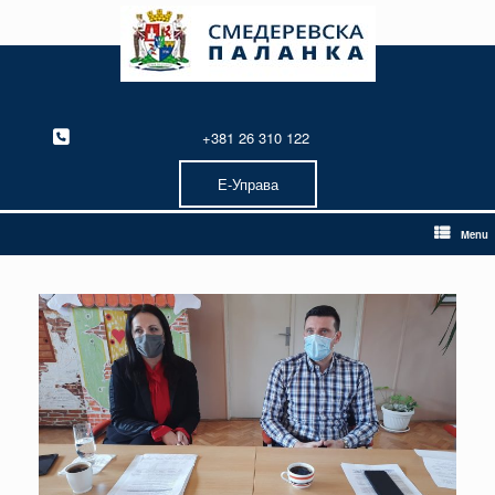
Skip
to
content
+381 26 310 122
Е-Управа
Menu