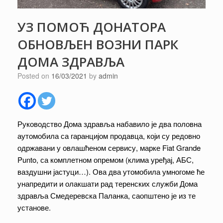
УЗ ПОМОЋ ДОНАТОРА
ОБНОВЉЕН ВОЗНИ ПАРК
ДОМА ЗДРАВЉА
Posted on
16/03/2021
by
admin
Руководство Дома здравља набавило је два половна
аутомобила са гаранцијом продавца, који су редовно
одржавани у овлашћеном сервису, марке Fiat Grande
Punto, са комплетном опремом (клима уређај, АБС,
ваздушни јастуци…). Ова два утомобила умногоме ће
унапредити и олакшати рад теренских служби Дома
здравља Смедеревска Паланка, саопштено је из те
установе.