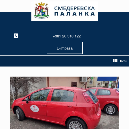
Skip
to
content
+381 26 310 122
Е-Управа
Menu