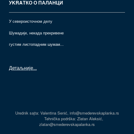
УKRAТКО О ПАЛАНЦИ
У североисточном делу
Шумадије, некада прекривене
густим листопадним шумам...
Детаљније
...
Urednik sajta: Valentina Senić, info@smederevskaplanka.rs
Tehnička podrška: Zlatan Aleksić,
zlatan@smederevskapalanka.rs