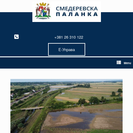
Skip
to
content
+381 26 310 122
Е-Управа
Menu