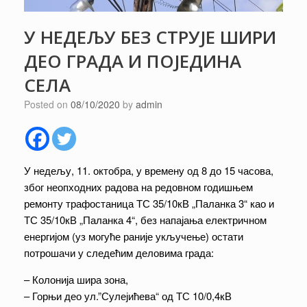
У НЕДЕЉУ БЕЗ СТРУЈЕ ШИРИ
ДЕО ГРАДА И ПОЈЕДИНА
СЕЛА
Posted on
08/10/2020
by
admin
У недељу, 11. октобра, у времену од 8 до 15 часова,
због неопходних радова на редовном годишњем
ремонту трафостаница ТС 35/10кВ „Паланка 3“ као и
ТС 35/10кВ „Паланка 4“, без напајања електричном
енергијом (уз могуће раније укључење) остати
потрошачи у следећим деловима града:
– Колонија шира зона,
– Горњи део ул.”Сулејићева“ од ТС 10/0,4кВ