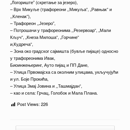
„Логориште” (скретање за језеро),
– Врх Микуље (трафореони ,,Микуља“, „Равњак“ и
,,Кленак“),
– Трафореон ,,Језеро”,
– Потрошачи у трафореонима ,,Резервоар“, „Мали
Кључ“, „Кнеза Милоша“, „Горчине“
и,Кудреча“,
– Зона око градског сајмишта (бувље пијаце) односно
у трафореонима Ивак,
Биоинжењеринг, Ауто пијац и ПП Дане,
– Улица Првомајска са околним улицама, укључујући
и ул. Боје Прокића,
– Улица Змај Јовина и ,,Ташмајдан“,
– као и села: Грчац, Голобок и Мала Плана.
Post Views:
226
Post navigation