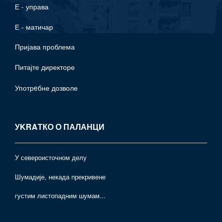
Е - управа
Е - матичар
Пријава проблема
Питајте директоре
Употрeбне дозволе
УKRAТКО О ПАЛАНЦИ
У североисточном делу
Шумадије, некада прекривене
густим листопадним шумам...