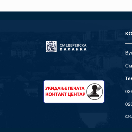
К
Ву
См
Те
026
026
026