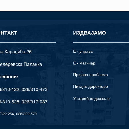
ОНТАКТ
ИЗДВАЈАМО
ка Караџића 25
Е - управа
Е - матичар
едеревска Паланкa
Пријава проблема
лефони:
Питајте директоре
/310-122, 026/310-473
Употрeбне дозволе
/310-528, 026/317-087
/322-254, 026/322-579