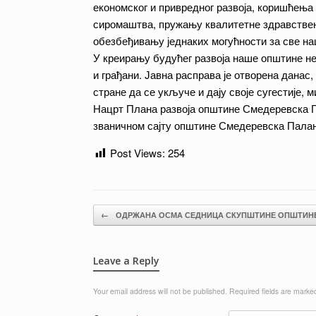
економског и привредног развоја, коришћења
сиромаштва, пружању квалитетне здравствене
обезбеђивању једнаких могућности за све наш
У креирању будућег развоја наше општине не
и грађани. Јавна расправа је отворена данас,
стране да се укључе и дају своје сугестије,
Нацрт Плана развоја општине Смедеревска Па
званичном сајту општине Смедеревска Пала
Post Views:
254
Post navigation
←
ОДРЖАНА ОСМА СЕДНИЦА СКУПШТИНЕ ОПШТИН
Leave a Reply
Your email address will not be published.
Required fields are mark