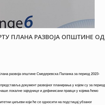
ЦРТУ ПЛАНА РАЗВОЈА ОПШТИНЕ ОД
Плана развоја општине Смедеревска Паланка за период 2023-
представља документ развојног планирања у којем су за период
е наше локалне заједнице и дефинисани правци у којима ћемо
итетни циљеви који ће се односити на подстицај убзаног