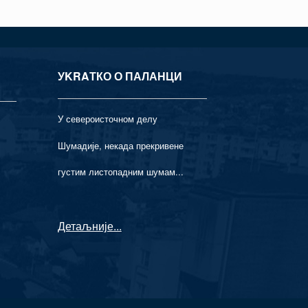
УKRAТКО О ПАЛАНЦИ
У североисточном делу
Шумадије, некада прекривене
густим листопадним шумам...
Детаљније
...