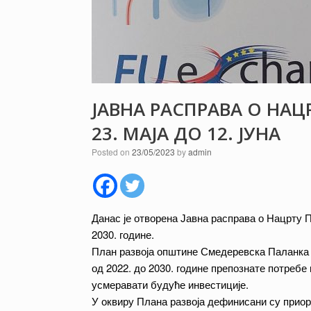
ЈАВНА РАСПРАВА О НА
23. МАЈА ДО 12. ЈУНА
Posted on
23/05/2023
by
admin
Данас је отворена Јавна расправа о Нацрту 
2030. године.
План развоја општине Смедеревска Паланка 
од 2022. до 2030. године препознате потреб
усмеравати будуће инвестиције.
У оквиру Плана развоја дефинисани су приор