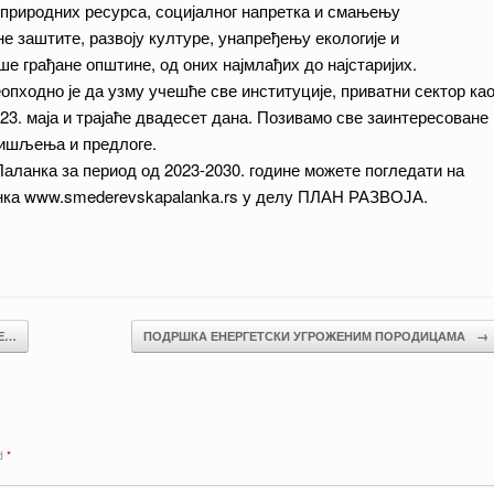
 природних ресурса, социјалног напретка и смањењу
 заштите, развоју културе, унапређењу екологије и
е грађане општине, од оних најмлађих до најстаријих.
опходно је да узму учешће све институције, приватни сектор ка
 23. маја и трајаће двадесет дана. Позивамо све заинтересоване
 мишљења и предлоге.
ланка за период од 2023-2030. године можете погледати на
нка www.smederevskapalanka.rs у делу ПЛАН РАЗВОЈА.
Е…
ПОДРШКА ЕНЕРГЕТСКИ УГРОЖЕНИМ ПОРОДИЦАМА
→
ed
*