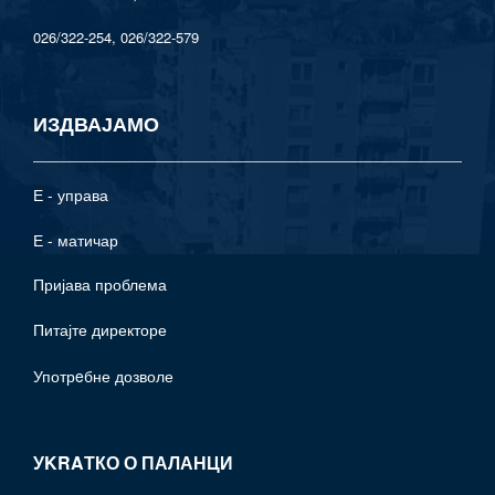
026/322-254, 026/322-579
ИЗДВАЈАМО
Е - управа
Е - матичар
Пријава проблема
Питајте директоре
Употрeбне дозволе
УKRAТКО О ПАЛАНЦИ