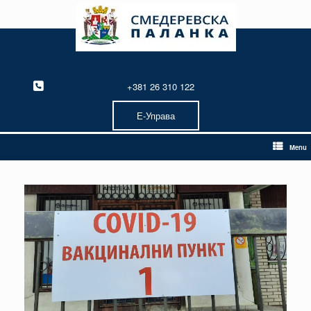
Skip
to
content
+381 26 310 122
Е-Управа
Menu