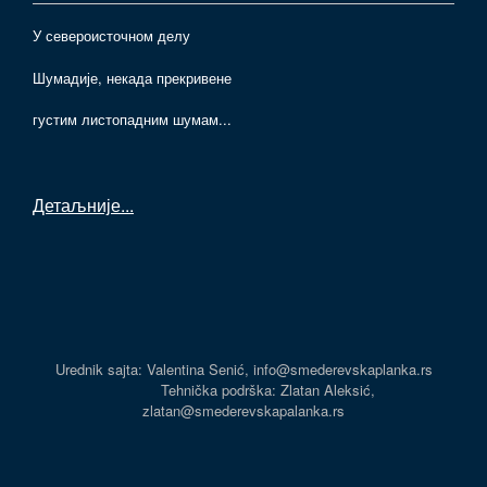
У североисточном делу
Шумадије, некада прекривене
густим листопадним шумам...
Детаљније
...
Urednik sajta: Valentina Senić, info@smederevskaplanka.rs
Tehnička podrška: Zlatan Aleksić,
zlatan@smederevskapalanka.rs