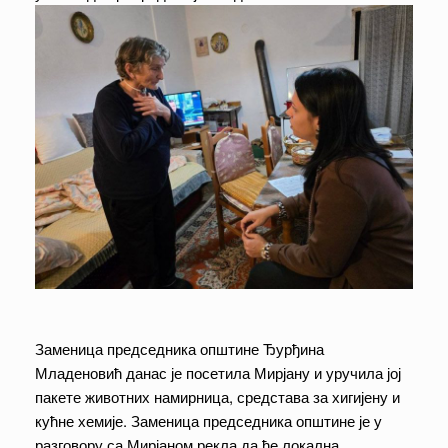
Заменица председника општине Ђурђина
Младеновић данас је посетила Мирјану и уручила јој
пакете животних намирница, средстава за хигијену и
кућне хемије. Заменица председника општине је у
разговору са Мирјаном рекла да ће локална