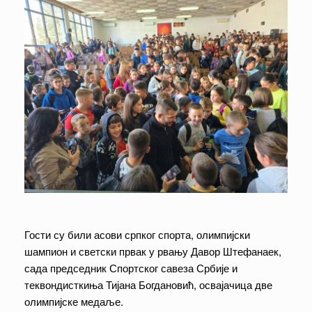
Гости су били асови српког спорта, олимпијски
шампион и светски првак у рвању Давор Штефанаек,
сада председник Спортског савеза Србије и
теквондисткиња Тијана Богдановић, освајачица две
олимпијске медаље.