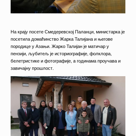
На крају посете Смедеревској Паланци, министарка је
посетила домаћинство Жарка Талијана и његове
породице у Азањи. Жарко Талијан је матичар у
пензији, љубитељ је историографије, фолклора,
белетристике и фотографије, a годинама проучава и
завичајну прошлост.