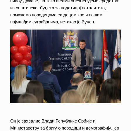
нивоу државе, па тако и сами обезбеђујемо средства
из општинског буџета за подстицај наталитета,
помажемо породицама са децом као и нашим
најмлађим суграђанима, истакао је Вучен.
Он је захвалио Влади Републике Србије и
Министарству за бригу о породици и демографију, јер