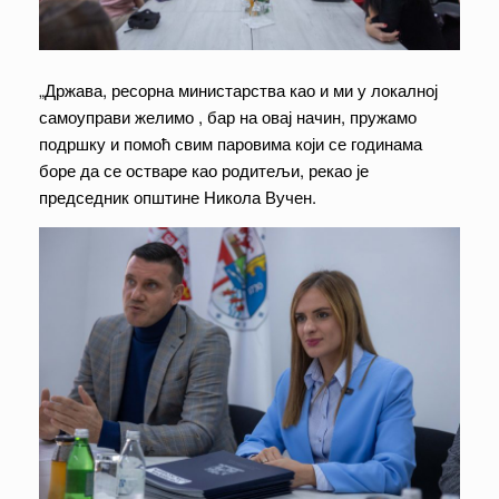
„Држава, ресорна министарства као и ми у локалној
самоуправи желимо , бар на овај начин, пружaмо
подршку и помоћ свим паровима који се годинама
боре да се остваpe као родитељи, рекао је
председник општине Никола Вучен.