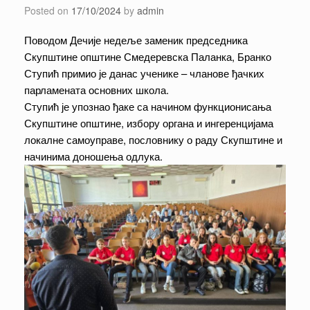
Posted on
17/10/2024
by
admin
Поводом Дечије недеље заменик председника
Скупштине општине Смедеревска Паланка, Бранко
Ступић примио је данас ученике – чланове ђачких
парламената основних школа.
Ступић је упознао ђаке са начином функционисања
Скупштине општине, избору органа и ингеренцијама
локалне самоуправе, пословнику о раду Скупштине и
начинима доношења одлука.