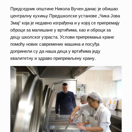
Председник општине Никола Вучен данас је обишао
централну кухињу Предшколске установе „Чика Јова
Змај“ која је недавно изграђена и у којој се припремају
оброци за малишане у вртићима, као и оброци за
децу школског узраста. Услови припремања хране
помоћу нових савремених машина и посуђа
допринели су да наша деца у вртићима једу
квалитетну и здраво припремљену храну.