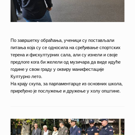
По завршетку обраћања, ученици су постављали
питања која су се односила на сређивање спортских
терена и фискултурних сала, али су изнели и своје
предлоге кога би желели од музичара да виде идуће
године у свом граду у оквиру манифестације
Културно лето.
На крају скупа, за парламентарце из основних школа,
приређено је послужење и дружење у холу општине.