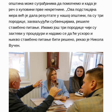
општина може суграђанима да помогнемо и када је
реч о куповини прве некретнине. „Ова подстицајна
мера већ је дала резултате у нашој општини, па су три
породице, захваљујући субвенцијама, решиле
стамбено питање. Имамо још три породице чији су
захтеви у процедури и надамо се да ће ускоро и
њихво стамбено питање бити решено, рекао је Никола
Вучен.