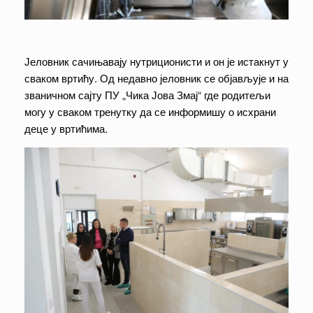
Јеловник сачињавају нутриционисти и он је истакнут у
сваком вртићу. Од недавно јеловник се објављује и на
званичном сајту ПУ „Чика Јова Змај“ где родитељи
могу у сваком тренутку да се информишу о исхрани
деце у вртићима.