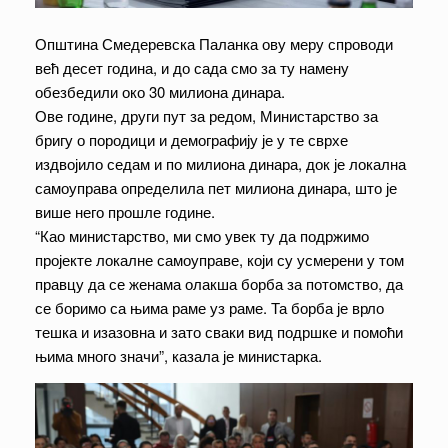
Општина Смедеревска Паланка ову меру спроводи
већ десет година, и до сада смо за ту намену
обезбедили око 30 милиона динара.
Ове године, други пут за редом, Министарство за
бригу о породици и демографију је у те сврхе
издвојило седам и по милиона динара, док је локална
самоуправа определила пет милиона динара, што је
више него прошле године.
“Као министарство, ми смо увек ту да подржимо
пројекте локалне самоуправе, који су усмерени у том
правцу да се женама олакша борба за потомство, да
се боримо са њима раме уз раме. Та борба је врло
тешка и изазовна и зато сваки вид подршке и помоћи
њима много значи”, казала је министарка.