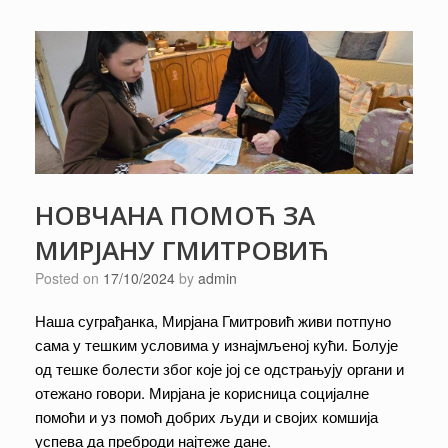
НОВЧАНА ПОМОЋ ЗА
МИРЈАНУ ГМИТРОВИЋ
Posted on
17/10/2024
by
admin
Наша суграђанка, Мирјана Гмитровић живи потпуно
сама у тешким условима у изнајмљеној кући. Болује
од тешке болести због које јој се одстрањују органи и
отежано говори. Мирјана је корисница социјалне
помоћи и уз помоћ добрих људи и својих комшија
успева да преброди најтеже дане.