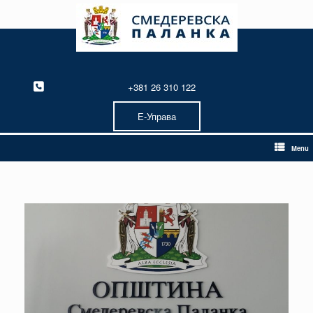
Skip
to
content
+381 26 310 122
Е-Управа
Menu