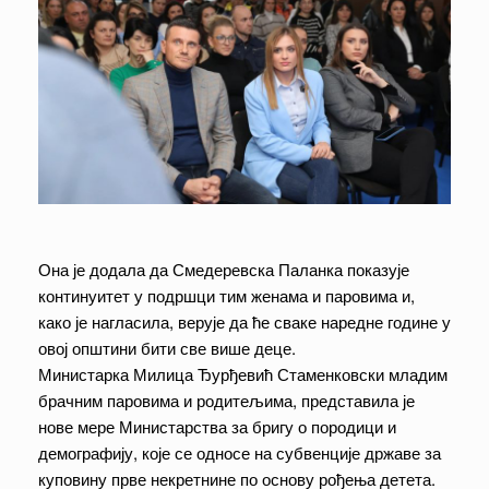
Она је додала да Смедеревска Паланка показује
континуитет у подршци тим женама и паровима и,
како је нагласила, верује да ће сваке наредне године у
овој општини бити све више деце.
Министарка Милица Ђурђевић Стаменковски младим
брачним паровима и родитељима, представила је
нове мере Министарства за бригу о породици и
демографију, које се односе на субвенције државе за
куповину прве некретнине по основу рођења детета.