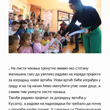
„ На листи чекања тренутно имамо око стотину
малишана тако да увелико радимо на изради пројекта
за изградњу новог вртића. Нови вртић биће изграђен у
граду и на тај начин ћемо омогућити упис нове деце, а
самим тим укинути листе чекања.
Такође радимо пројекат за доградњу вртића у
Кусатку, а радови на надоградњи би требало да почну
у пролеће идуће године. У сарадњи са Предшколском