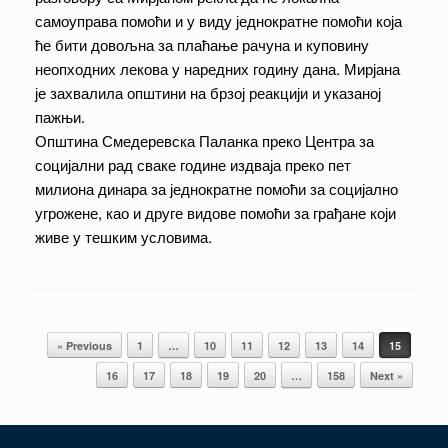
самоуправа помоћи и у виду једнократне помоћи која
ће бити довољна за плаћање рачуна и куповину
неопходних лекова у наредних годину дана. Мирјана
је захвалила општини на брзој реакцији и указаној
пажњи.
Општина Смедеревска Паланка преко Центра за
социјални рад сваке године издваја преко пет
милиона динара за једнократне помоћи за социјално
угрожене, као и друге видове помоћи за грађане који
живе у тешким условима.
Post navigation
« Previous
1
…
10
11
12
13
14
15
16
17
18
19
20
…
158
Next »