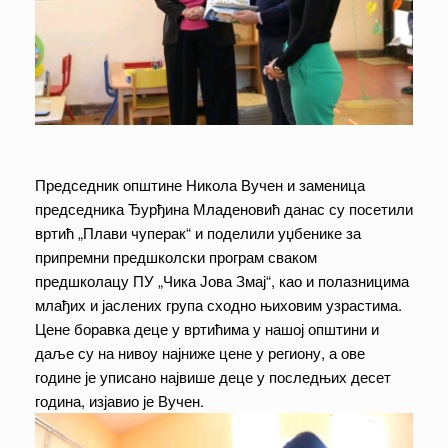
Председник општине Никола Вучен и заменица
председника Ђурђина Младеновић данас су посетили
вртић „Плави чуперак“ и поделили уџбенике за
припремни предшколски програм сваком
предшколацу ПУ „Чика Јова Змај“, као и полазницима
млађих и јаслених група сходно њиховим узрастима.
Цене боравка деце у вртићима у нашој општини и
даље су на нивоу најниже цене у региону, а ове
године је уписано највише деце у последњих десет
година, изјавио је Вучен.