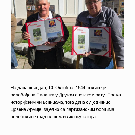
На данашњи дан, 10. Октобра, 1944. године је
ослобођена Паланка у Другом светском рату. Према
историјским чињеницама, тога дана су јединице
Црвене Армије, заједно са партизанским борцима,
ослободиле град од немачких окупатора.