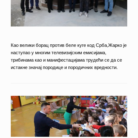
Као велики борац против беле куге код Срба,Жарко је
наступaо у многим телевизијским емисијама,
трибинама као и манифестацијама трудећи се да се
истакне значај породице и породичних вредности.