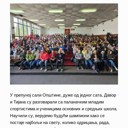
У препуној сали Општине, дуже од једног сата, Давор
и Тијана су разговарали са паланачким младим
спортистима и ученицима основних и средњих школа.
Научили су, верујемо будући шампиони како се
постаје најбољи на свету, колико одрицања, рада,