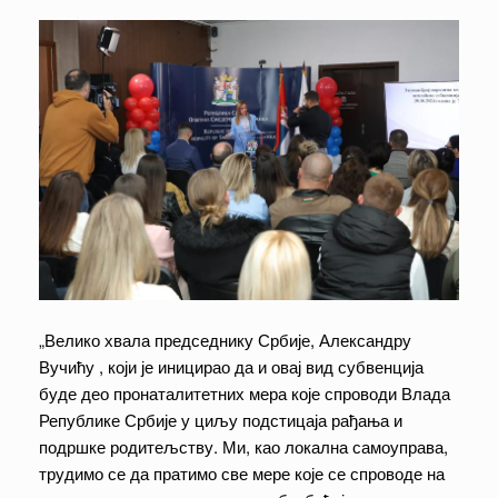
„Велико хвала председнику Србије, Александру
Вучићу , који је иницирао да и овај вид субвенција
буде део пронаталитетних мера које спроводи Влада
Републике Србије у циљу подстицаја рађања и
подршке родитељству. Ми, као локална самоуправа,
трудимо се да пратимо све мере које се спроводе на