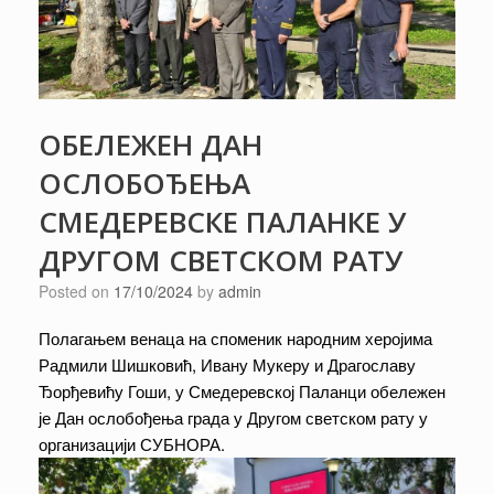
ОБЕЛЕЖЕН ДАН
ОСЛОБОЂЕЊА
СМЕДЕРЕВСКЕ ПАЛАНКЕ У
ДРУГОМ СВЕТСКОМ РАТУ
Posted on
17/10/2024
by
admin
Полагањем венаца на споменик народним херојима
Радмили Шишковић, Ивану Мукеру и Драгославу
Ђорђевићу Гоши, у Смедеревској Паланци обележен
је Дан ослобођења града у Другом светском рату у
организацији СУБНОРА.