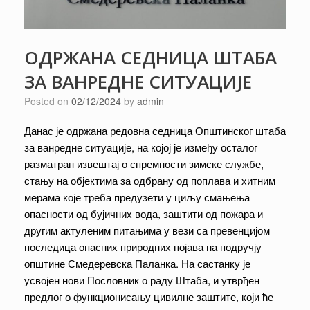
ОДРЖАНА СЕДНИЦА ШТАБА
ЗА ВАНРЕДНЕ СИТУАЦИЈЕ
Posted on
02/12/2024
by
admin
Данас је одржана редовна седница Општинског штаба
за ванредне ситуације, на којој је између осталог
разматран извештај о спремности зимске службе,
стању на објектима за одбрану од поплава и хитним
мерама које треба предузети у циљу смањења
опасности од бујичних вода, заштити од пожара и
другим актуленим питањима у вези са превенцијом
последица опасних природних појава на подручју
општине Смедеревска Паланка. На састанку је
усвојен нови Пословник о раду Штаба, и утврђен
предлог о функционисању цивилне заштите, који ће