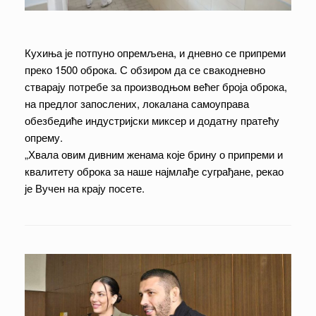
Кухиња је потпуно опремљена, и дневно се припреми
преко 1500 оброка. С обзиром да се свакодневно
стварају потребе за производњом већег броја оброка,
на предлог запослених, локалана самоуправа
обезбедиће индустријски миксер и додатну пратећу
опрему.
„Хвала овим дивним женама које брину о припреми и
квалитету оброка за наше најмлађе суграђане, рекао
је Вучен на крају посете.