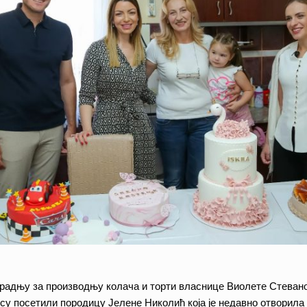
радњу за производњу колача и торти власнице Виолете Стеванов
е су посетили породицу Јелене Николић која је недавно отворил