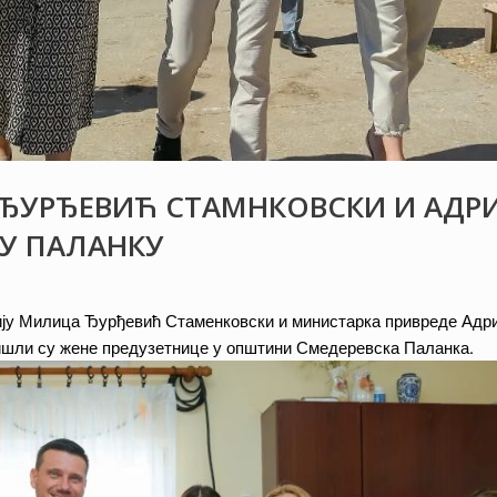
ЂУРЂЕВИЋ СТАМНКОВСКИ И АДР
У ПАЛАНКУ
ију Милица Ђурђевић Стаменковски и министарка привреде Адр
ишли су жене предузетнице у општини Смедеревска Паланка.