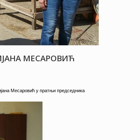
ИЈАНА МЕСАРОВИЋ
ијана Месаровић у пратњи председника