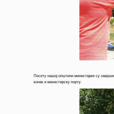
Посету нашој општини министарке су завршил
конак и манастирску порту.