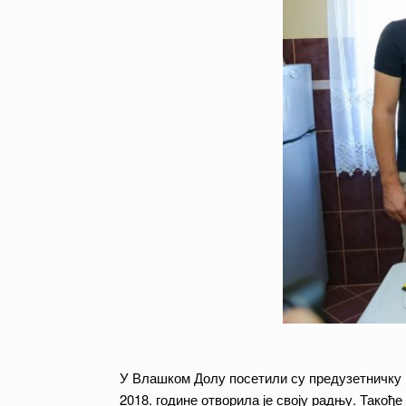
У Влашком Долу посетили су предузетничку 
2018. године отворила је своју радњу. Такођ