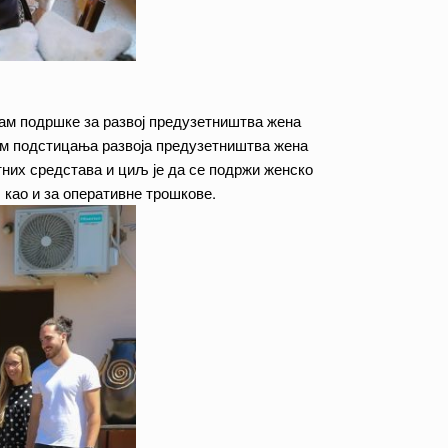
рам подршке за развој предузетништва жена
рам подстицања развоја предузетништва жена
них средстава и циљ је да се подржи женско
као и за оперативне трошкове.