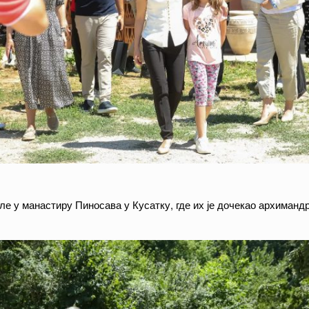
е у манастиру Пиносава у Кусатку, где их је дочекао архиманд