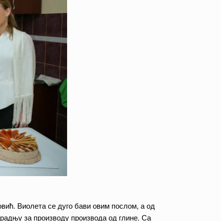
ић. Виолета се дуго бави овим послом, а од
а радњу за производу производа од глине. Са