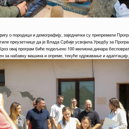
игу о породици и демографију, заједнички су припремили Прог
стиле преузетнице да је Влада Србије усвојила Уредбу за Прог
Кроз овај програм биће подељено 100 милиона динара бесповрат
 за набавку машина и опреме, текуће одржавање и адаптацију, 