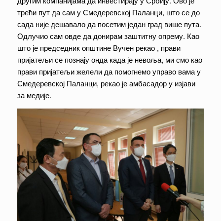
другим компанијама да инвестирају у Србију. Ово је
трећи пут да сам у Смедеревској Паланци, што се до
сада није дешавало да посетим један град више пута.
Одлучио сам овде да донирам заштитну опрему. Као
што је председник општине Вучен рекао , прави
пријатељи се познају онда када је невоља, ми смо као
прави пријатељи желели да помогнемо управо вама у
Смедеревској Паланци, рекао је амбасадор у изјави
за медије.