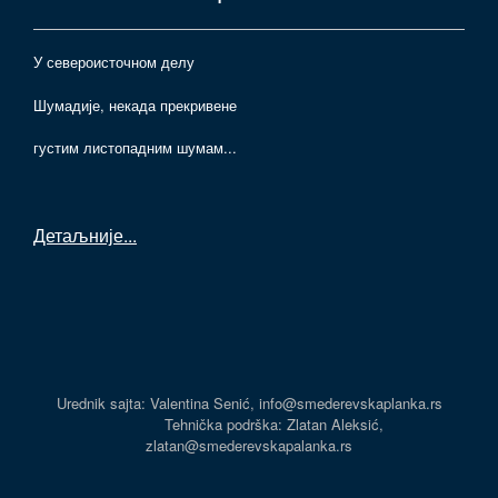
У североисточном делу
Шумадије, некада прекривене
густим листопадним шумам...
Детаљније
...
Urednik sajta: Valentina Senić, info@smederevskaplanka.rs
Tehnička podrška: Zlatan Aleksić,
zlatan@smederevskapalanka.rs