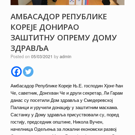
АМБАСАДОР РЕПУБЛИКЕ
КОРЕЈЕ ДОНИРАО
ЗАШТИТНУ ОПРЕМУ ДОМУ
ЗДРАВЉА
Posted on
05/03/2021
by
admin
Амбасадор Републике Кореје Њ.Е. господин Хјонг-ћан
Че, саветник, Донгхван Че и други секретар, Ли Гарам
данас су посетили Дом здравља у Смедеревској
Паланци и уручили донацију у заштитним маскама.
Састанку у Дому здравља присуствовали су, поред
гостију, председник општине, Никола Вучен,
начелница Одељења за локални економски развој