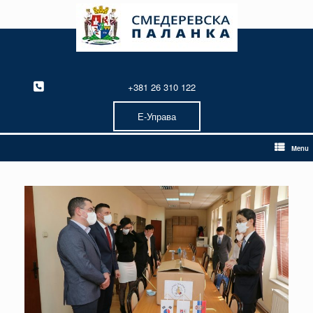
Skip
to
content
+381 26 310 122
Е-Управа
Menu