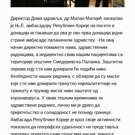
Директор Дома здравља, др Милан Матејић захвалио
је Њ.Е. амбасадору Републике Кореје на посети и
донацији истакавши да ова је ово прва донација једне
стране амбасаде паланачком здравству. -На овај
начин директно помажете нама, здравственим
радницима, а индиректно свим нашим пацијентима са
територије општине Смедеревска Паланка. Заштитна
опрема коју сте нам донирали ће подићи ниво
безбедности наших радника, с обзиром да су маске
које сте нам донирали тренутно најквалитетније на
тржишту и пружају висок ниво заштите од
коронавируса. У овим тешким временима за
здравствене раднике, лично ми је драго да
пријатељство и солидарност не познају границе.
Амбасада Републике Кореје је кроз своје активности
показала да географска удаљеност не представља
препреку пријатељским односима наших земаља,