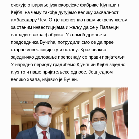
очекује отварање јужнокорејске фабрике Кјунгшин
Кејбл, на чему такође дугујемо велику захвалност
амбасадору Чеу. Он је препознао нашу искрену жељу
за станим инвестицијама и жељу да се у Паланци
сагради оваква фабрика. Уз помоћ државе и
председника Вучића, потрудили смо се да прве
старне инвестиције ту и остану. Кроз овакво
заједничко деловање препознају се прави пријатељи.
У наредно периоду градићемо Кјунгшин Кејбл заједно,
а уз то и наше пријатељске односе. Још једном
велико хвала, изјавио је Вучен.