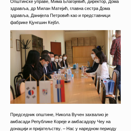
Општинске управе, Мима Благојевић, директор, Дома
здравља, др Милан Матејић, главна сестра Дома
здравља, Данијела Петровић као и представници
фабрике Кјунгшин Кејбл.
Председник општине, Никола Вучен захвалио је
амбасади Републике Кореје и амбасадору Чеу на
донацији и пријатељству. – Нас у наредном периоду