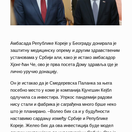
Амбасада Републике Кореје у Београду донирала је
заштитну медицинску опрему и другим здравственим
установама у Србији али, како је истако амбасадор
Хјонг-ћан Че, ово је прва посета Дому здравља где је
лично уручио донацију.
Он је истакао да је Смедеревска Паланка за њега
посебно место у коме је компанија Кјунгшин Кејбл
одлучила са инвестира. Упркос пандемији радови
нису стали и фабрика је саграђена много брше неко
што је планирано. –Волео бих са и у будућности
наставимо сардању између Србије и Републике
Кореје. Желео бих да ова инвестиција буде модел