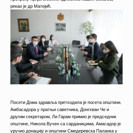
рекао је др Матејић.
Посети Дома здравља претходила је посета општини.
Амбасадора у пратњи саветника, Донгхван Че и
другим секретаром, Ли Гарам примио је председник
општине, Никола Вучен са сарданицима. Амасадор је
уручио донацију и општини Смедеревска Паланка у