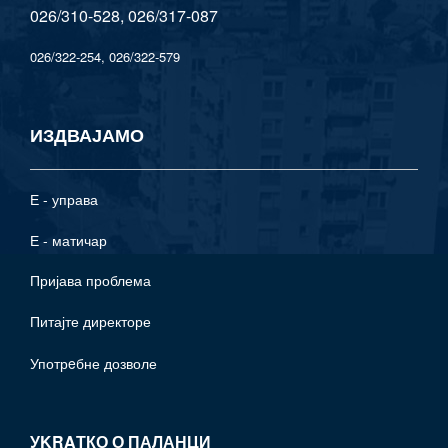
026/310-528, 026/317-087
026/322-254, 026/322-579
ИЗДВАЈАМО
Е - управа
Е - матичар
Пријава проблема
Питајте директоре
Употрeбне дозволе
УKRAТКО О ПАЛАНЦИ