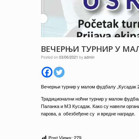
ВЕЧЕРЊИ ТУРНИР У МАЛ
Posted on
03/06/2021
by
admin
Вечерњи турнир у малом фудбалу „Кусадак 20
Традиционални ноћни турнир у малом фудб
Паланка и МЗ Кусадак. Како су навели органи
парова, а обезбеђене су и вредне награде.
Post Views:
279