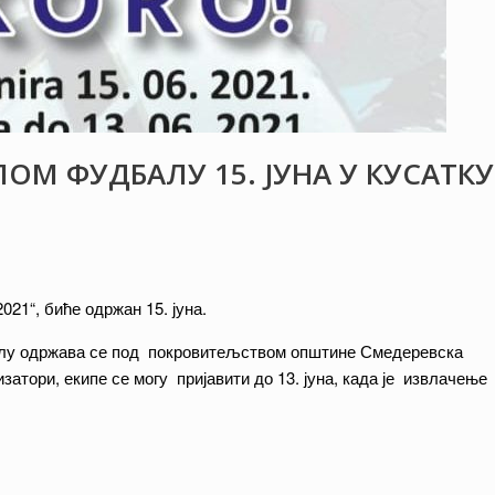
ОМ ФУДБАЛУ 15. ЈУНА У КУСАТКУ
21“, биће одржан 15. јуна.
алу одржава се под покровитељством општине Смедеревска
затори, екипе се могу пријавити до 13. јуна, када је извлачење