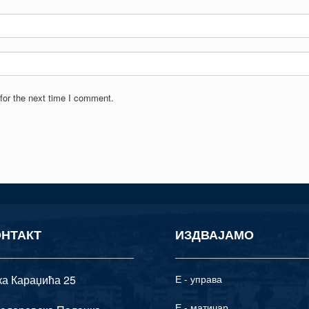
for the next time I comment.
ОНТАКТ
ИЗДВАЈАМО
ка Караџића 25
Е - управа
Е - матичар