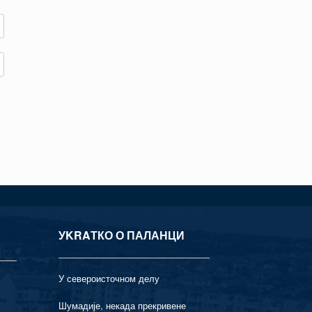
УKRAТКО О ПАЛАНЦИ
У североисточном делу
Шумадије, некада прекривене