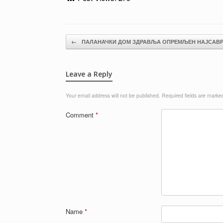
Post navigation
←
ПАЛАНАЧКИ ДОМ ЗДРАВЉА ОПРЕМЉЕН НАЈСАВ
Leave a Reply
Your email address will not be published.
Required fields are mark
Comment
*
Name
*