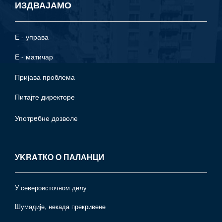
ИЗДВАЈАМО
Е - управа
Е - матичар
Пријава проблема
Питајте директоре
Употрeбне дозволе
УKRAТКО О ПАЛАНЦИ
У североисточном делу
Шумадије, некада прекривене