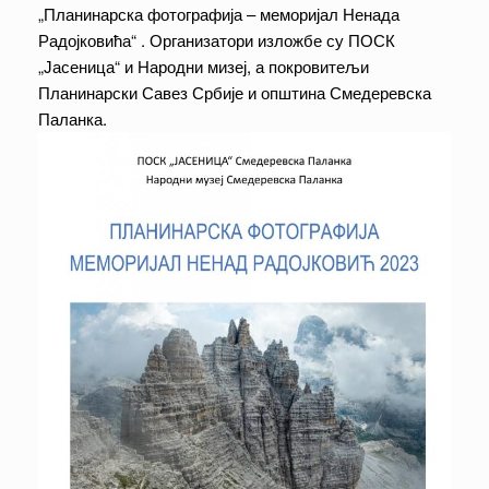
„Планинарска фотографија – меморијал Ненада
Радојковића“ . Организатори изложбе су ПОСК
„Јасеница“ и Народни мизеј, а покровитељи
Планинарски Савез Србије и општина Смедеревска
Паланка.