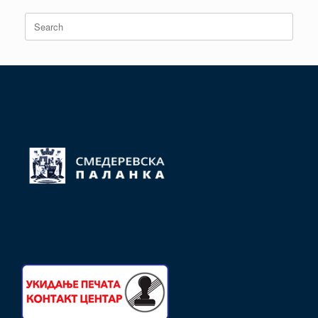
Search
for: