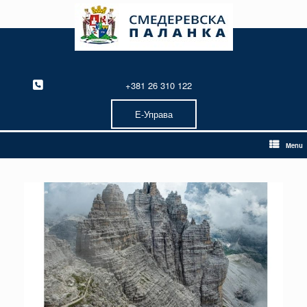
Skip
to
content
+381 26 310 122
Е-Управа
Menu