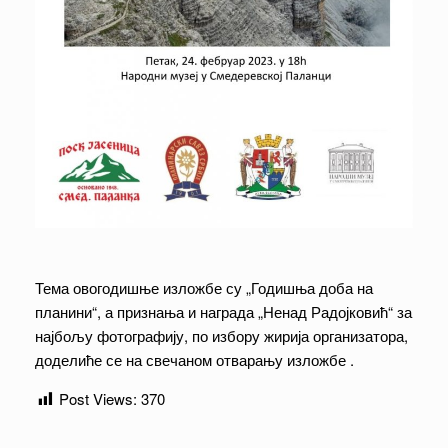
Тема овогодишње изложбе су „Годишња доба на
планини“, а признања и награда „Ненад Радојковић“ за
најбољу фотографију, по избору жирија организатора,
доделиће се на свечаном отварању изложбе .
Post Views:
370