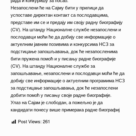
рада и конкуришу за посао.
Незапослени ће на Сајму бити у прилици да
успоставе директан контакт са послодавцима,
представе им се и предају им своју радну биографију
(CV). На штанду Националне службе незапослени и
послодавци моћи ће да добију све информације о
актуелним јавним позивима и конкурсима НСЗ за
подстицање запошљавања, док ће незапосленима
бити пружена помоћ и у писању радне биографије
(CV). На штанду Националне службе за
запошљавање, незапослени и послодавци моћи ће да
добију све информације о актуелним програмима НСЗ
за подстицање запошљавања, док ће незапослени
добити помоћ у писању своје радне биографије.
Улаз на Сајам је слободан, а пожељно је да
кандидати понесу више примерака радне биографиј
Post Views:
261