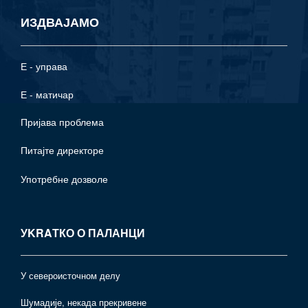
ИЗДВАЈАМО
Е - управа
Е - матичар
Пријава проблема
Питајте директоре
Употрeбне дозволе
УKRAТКО О ПАЛАНЦИ
У североисточном делу
Шумадије, некада прекривене