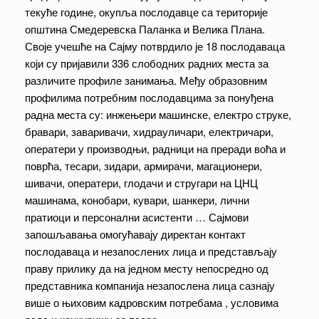
текуће године, окупља послодавце са територије
општина Смедеревска Паланка и Велика Плана.
Своје учешће на Сајму потврдило је 18 послодаваца
који су пријавили 336 слободних радних места за
различите профиле занимања. Међу образовним
профилима потребним послодавцима за понуђена
радна места су: инжењери машинске, електро струке,
бравари, заваривачи, хидрауличари, електричари,
оператери у производњи, радници на преради воћа и
поврћа, тесари, зидари, армирачи, магационери,
шивачи, оператери, глодачи и стругари на ЦНЦ
машинама, конобари, кувари, шанкери, лични
пратиоци и персонални асистенти … Сајмови
запошљавања омогућавају директан контакт
послодаваца и незапослених лица и представљају
праву прилику да на једном месту непосредно од
представника компанија незапослена лица сазнају
више о њиховим кадровским потребама , условима