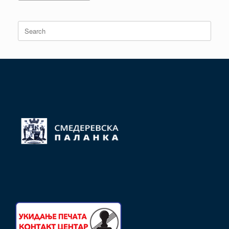
Search
for: