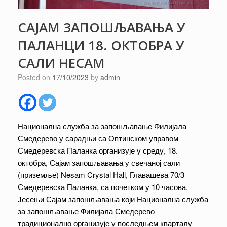
САЈАМ ЗАПОШЉАВАЊА У
ПАЛАНЦИ 18. ОКТОБРА У
САЛИ НЕСАМ
Posted on
17/10/2023
by
admin
Национална служба за запошљавање Филијала
Смедерево у сарадњи са Оптинском управом
Смедеревска Паланка организује у среду, 18.
октобра, Сајам запошљавања у свечаној сали
(приземље) Nesam Crystal Hall, Главашева 70/3
Смедеревска Паланка, са почетком у 10 часова.
Јесењи Сајам запошљавања који Национална служба
за запошљавање Филијала Смедерево
традиционално организује у последњем кварталу