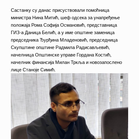
Састанку су данас присуствовали помоћница
министра Нина Митић, шеф одсека за унапређење
положаја Рома Софија Османовић, представница
ГИЗ-а Даница Белић, а у име општине заменица
председника Ђурђина Младеновић, председница
Скупштине општине Радмила Радисављевић,
начелница Општинске управе Гордана Костић,
начелник финансија Милан Тркља и новозапослено
лице Станоје Симић.