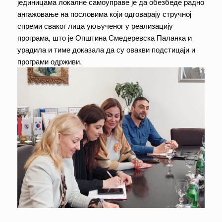
јединицама локалне самоуправе је да обезбеде радно
ангажовање на пословима који одговарају стручној
спреми сваког лица укљученог у реализацију
програма, што је Општина Смедеревска Паланка и
урадила и тиме доказала да су овакви подстицаји и
програми одрживи.