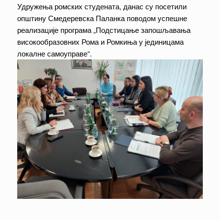
Удружења ромских студената, данас су посетили
општину Смедеревска Паланка поводом успешне
реализације програма „Подстицање запошљавања
високообразовних Рома и Ромкиња у јединицама
локалне самоуправе“.