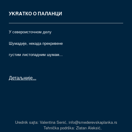
УKRAТКО О ПАЛАНЦИ
У североисточном делу
Шумадије, некада прекривене
густим листопадним шумам...
Детаљније
...
Urednik sajta: Valentina Senić, info@smederevskaplanka.rs
Tehnička podrška: Zlatan Aleksić,