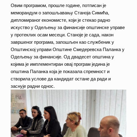
Овим програмом, прошле године, потписан је
меморандум о запошљавању Станоја Симића,
дипломираног економисте, који је стекао радно
искуство у Одељењу за финансије општинске управе
у протеклих осам месеци. Станоје је сада, након
завршеног програма, запошљен као службеник у
Општинској управи Општине Смедеревска Паланка у
Одељењу за финансије. Од двадесет општина у
којима је имплементиран овај програм једина је
општина Паланка која је показала спремност и
створила услове да кандидат остане да ради и
заснује радни однос.