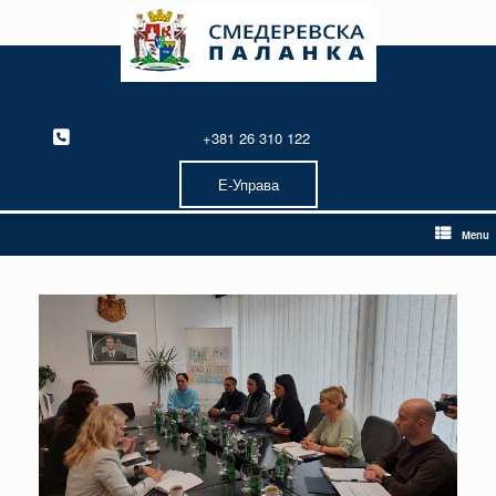
Skip
to
content
+381 26 310 122
Е-Управа
Menu