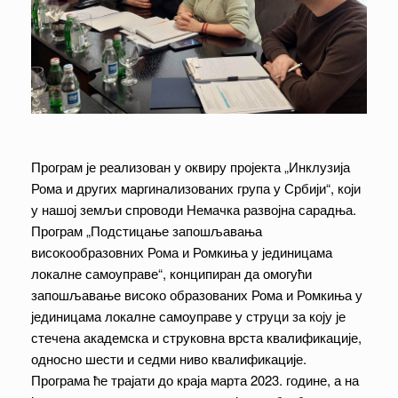
Програм је реализован у оквиру пројекта „Инклузија
Рома и других маргинализованих група у Србији“, који
у нашој земљи спроводи Немачка развојна сарадња.
Програм „Подстицање запошљавања
високообразовних Рома и Ромкиња у јединицама
локалне самоуправе“, конципиран да омогући
запошљавање високо образованих Рома и Ромкиња у
јединицама локалне самоуправе у струци за коју је
стечена академска и струковна врста квалификације,
односно шести и седми ниво квалификације.
Програма ће трајати до краја марта 2023. године, а на