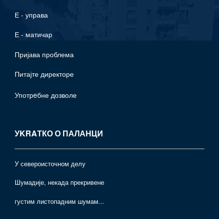
Е - управа
Е - матичар
Пријава проблема
Питајте директоре
Употрeбне дозволе
УKRAТКО О ПАЛАНЦИ
У североисточном делу
Шумадије, некада прекривене
густим листопадним шумам...