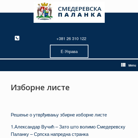
Skip
to
content
+381 26 310 122
Е-Управа
Menu
Изборне листе
Решење о утврђивању збирне изборне листе
1.Александар Вучић – Зато што волимо Смедеревску
Паланку – Српска напредна странка