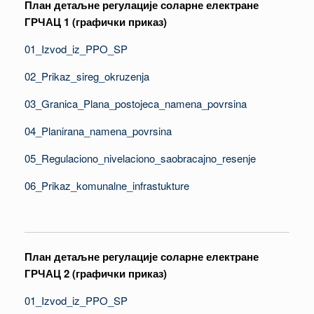
План детаљне регулације соларне електране
ГРЧАЦ 1 (графички приказ)
01_Izvod_iz_PPO_SP
02_Prikaz_sireg_okruzenja
03_Granica_Plana_postojeca_namena_povrsina
04_Planirana_namena_povrsina
05_Regulaciono_nivelaciono_saobracajno_resenje
06_Prikaz_komunalne_infrastukture
План детаљне регулације соларне електране
ГРЧАЦ 2 (графички приказ)
01_Izvod_iz_PPO_SP