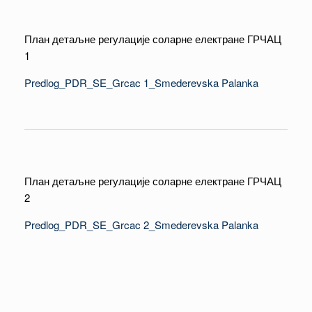
План детаљне регулације соларне електране ГРЧАЦ
1
Predlog_PDR_SE_Grcac 1_Smederevska Palanka
План детаљне регулације соларне електране ГРЧАЦ
2
Predlog_PDR_SE_Grcac 2_Smederevska Palanka