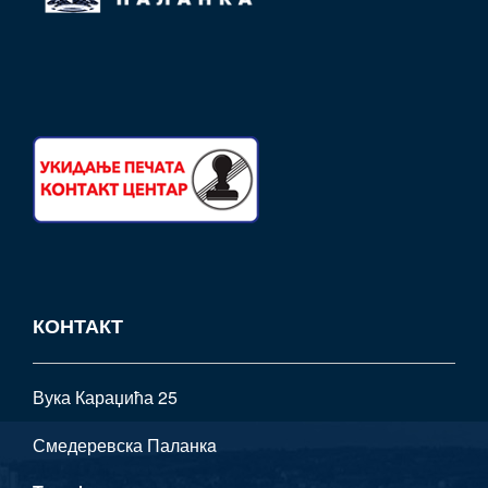
КОНТАКТ
Вука Караџића 25
Смедеревска Паланкa