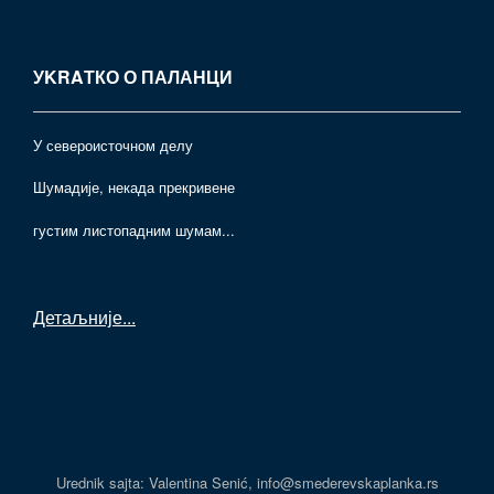
УKRAТКО О ПАЛАНЦИ
У североисточном делу
Шумадије, некада прекривене
густим листопадним шумам...
Детаљније
...
Urednik sajta: Valentina Senić, info@smederevskaplanka.rs