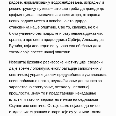
радове, нормализацију водоснабдевања, изградњу и
реконструкцију путева – што све треба да доведе до
крајњег циља, привлачења инвеститора, отварања
нових радних места и повећања стандарда
становника наше општине. Све то, свакако, не би
било учињено без подршке и разумевања државних
органа, а пре свега председника Србије, Александра
Вучића, који доследно испуњава сва обећања дата
током своје посете нашој општини.
Извештај Државне ревизорске институције сведочи
да је време лоповлука, експлоатације запослених у
општинској управи, јавним предузећима и установама,
неисплаћивање плата, неуплаћивање доприноса за
здравствено согигурање, остало у неславној
прошлости. Знају то и представници некадашње
власти, и зато их вероватно и нема на седницама
Скупштине општине. Остаје само нејасно да ли се
стиде свих страшних ствари које су учинили током