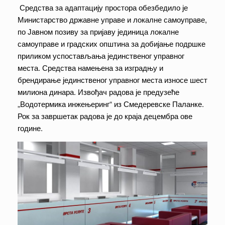
Средства за адаптацију простора обезбедило је
Министарство државне управе и локалне самоуправе,
по Јавном позиву за пријаву јединица локалне
самоуправе и градских општина за добијање подршке
приликом успостављања јединственог управног
места. Средства намењена за изградњу и
брендирање јединственог управног места износе шест
милиона динара. Извођач радова је предузеће
„Водотермика инжењеринг“ из Смедеревске Паланке.
Рок за завршетак радова је до краја децембра ове
године.