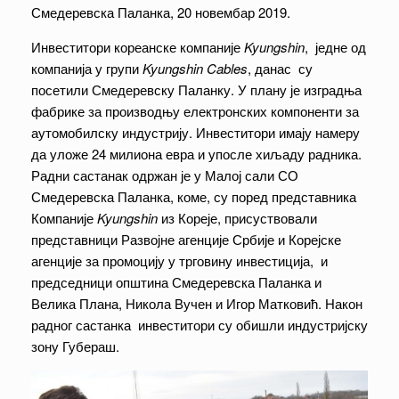
Смедеревска Паланка, 20 новембар 2019.
Инвеститори кореанске компаније
Kyungshin
, једне од
компанија у групи
Kyungshin
Cables
, данас су
посетили Смедеревску Паланку. У плану је изградња
фабрике за производњу електронских компоненти за
аутомобилску индустрију. Инвеститори имају намеру
да уложе 24 милиона евра и упосле хиљаду радника.
Радни састанак одржан је у Малој сали СО
Смедеревска Паланка, коме, су поред представника
Компаније
Kyungshin
из Кореје, присуствовали
представници Развојне агенције Србије и Корејске
агенције за промоцију у трговину инвестиција, и
председници општина Смедеревска Паланка и
Велика Плана, Никола Вучен и Игор Матковић. Након
радног састанка инвеститори су обишли индустријску
зону Губераш.