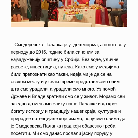
– Смедеревска Паланка је у деценијама, а поготово у
периоду до 2016. године била синоним за
најзадуженију општину у Србији. Без воде, уличне
расвете, инвестиција, путева. Како смо у медијима
били препознати као такви, идеја ми је да се на
сваком месту и у свако време представљамо оним
шта смо урадили, а урадили смо много. Уз помоћ
Државе и Владе вратили смо се у живот. Морамо сви
заједно да мењамо слику наше Паланке и да кроз
богату историју и традицију нашег краја, културне и
природне потенцијале које имамо, поручимо свима да
је Смедервска Паланка град који обавезно треба
посетити. Ми смо данас послали јасну поруку у