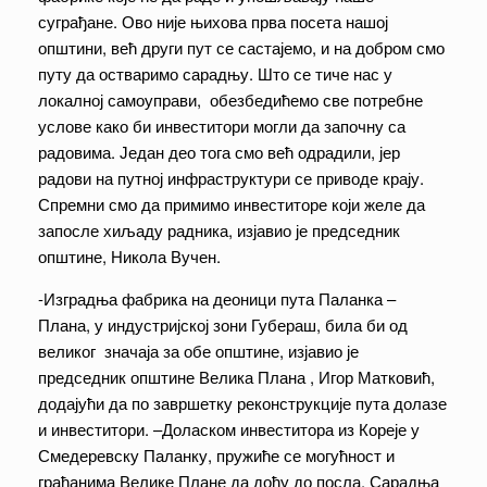
суграђане. Ово није њихова прва посета нашој
општини, већ други пут се састајемо, и на добром смо
путу да остваримо сарадњу. Што се тиче нас у
локалној самоуправи, обезбедићемо све потребне
услове како би инвеститори могли да започну са
радовима. Један део тога смо већ одрадили, јер
радови на путној инфраструктури се приводе крају.
Спремни смо да примимо инвеститоре који желе да
запосле хиљаду радника, изјавио је председник
општине, Никола Вучен.
-Изградња фабрика на деоници пута Паланка –
Плана, у индустријској зони Губераш, била би од
великог значаја за обе општине, изјавио је
председник општине Велика Плана , Игор Матковић,
додајући да по завршетку реконструкције пута долазе
и инвеститори. –Доласком инвеститора из Кореје у
Смедеревску Паланку, пружиће се могућност и
грађанима Велике Плане да дођу до посла. Сарадња