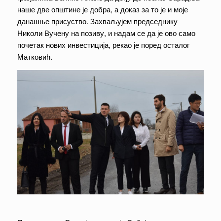
наше две општине је добра, а доказ за то је и моје
данашње присуство. Захваљујем председнику
Николи Вучену на позиву, и надам се да је ово само
почетак нових инвестиција, рекао је поред осталог
Матковић.