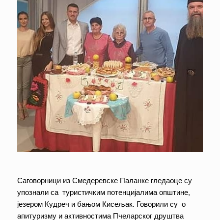
Саговорници из Смедеревске Паланке гледаоце су
упознали са туристичким потенцијалима општине,
језером Кудреч и бањом Кисељак. Говорили су о
апитуризму и активностима Пчеларског друштва