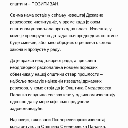
општини – ПОЗИТИВАН.
Свима нама остаје у сећању извештај Државне
ревизорске институције, у време када је овом
општином управљала претходна власт. Извештај у
коме је препоручено да тадашњи председник општине
буде смењен, због многобројних огрешења о слово
закона и пропусте у раду.
Да је пракса неодговорног рада, а пре свега
неодговорног располагања новцем пореских
обвезника у нашој општини ствар прошлости –
најбоље показује најновији извештај државних
ревизора, у коме стоји да је Општина Смедеревска
Паланка испунила све захтеве у одзивном извештају,
односно да су мере кoje смо предузели
задовољавајуће.
Најновији, такозвани Послеревизорски извештај
константује, да Општина Смедеревска Паланка,