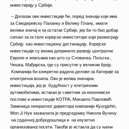
инвестирају у Србији.
– Долазак ове инвестиције ће, поред значаја који има
за Смедеревску Паланку и Велику Плану, имати
велики значај и за остатак Србије, јер би то био добар
сигнал за остале корејске инвеститоре који разматрају
Србију као инвестициону дестинацију. Корејске
инвестиције су веома допринеле развоју централне
Европе и земљама као што су Словачка, Пољска ,
Чешка, Мађарска, где су присутне у великом броју.
Компанија би конкретно радила делове за батерије за
електрична возила. Ово је веома значајна
инвестиција, јер је будућност у елетричним
аутомобилима, истакао је саветник за екеономске
послове и инвестиције КОТРА, Михаило Павловић.
Заменица генералног директора компаније
Kyungshin
,
Won Ji Hye захвалила је председнику Николи Вучену
на срдачној добродошлици и на изузетно
организованој посети. Такође је истакла да су њени