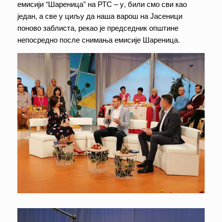
емисији “Шареница” на РТС – у, били смо сви као
један, а све у циљу да наша варош на Јасеници
поново заблиста, рекао је председник општине
непосредно после снимања емисије Шареница.