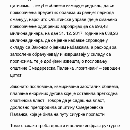
цитирамо: „текуће обавезе измирује редовно, да се
прeкорачења преузетих обавеза из ранијег периода
смањују, нарочито Општинске управе где је смањено
прекорачење одобрених апропријација са 996,48
милиона динара, на дан 31. 12. 2017. године на 638,26
милиона динара, да се јавне набавке спроводе у
складу са Законом о јавним набавкама, а расходи за
запослене обрачунавају и извршавају у складу са
прописима, те је добијени извештај о пословању
општине Смедеревска Паланка „позитиван“ – завршен
цитат.
Законито пословање, измиривање заосталих обавеза,
плаћање енормних дугова које је оставила претходна
општинска власт, говоре да је садашња власт,
дословно препородила општину Смедеревска
Паланка, која је била на путу сигурне пропасти.
Томе свакако треба додати и велике инфраструктурне