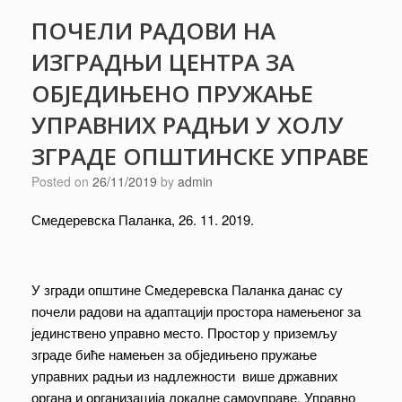
ПОЧЕЛИ РАДОВИ НА
ИЗГРАДЊИ ЦЕНТРА ЗА
ОБЈЕДИЊЕНО ПРУЖАЊЕ
УПРАВНИХ РАДЊИ У ХОЛУ
ЗГРАДЕ ОПШТИНСКЕ УПРАВЕ
Posted on
26/11/2019
by
admin
Смедеревска Паланка, 26. 11. 2019.
У згради општине Смедеревска Паланка данас су
почели радови на адаптацији простора намењеног за
јединствено управно место. Простор у приземљу
зграде биће намењен за обједињено пружање
управних радњи из надлежности више државних
органа и организација локалне самоуправе. Управно