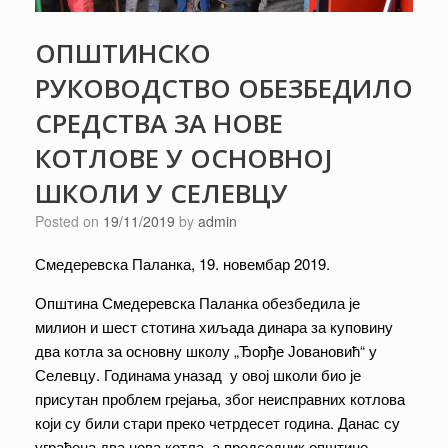
ОПШТИНСКО
РУКОВОДСТВО ОБЕЗБЕДИЛО
СРЕДСТВА ЗА НОВЕ
КОТЛОВЕ У ОСНОВНОЈ
ШКОЛИ У СЕЛЕВЦУ
Posted on
19/11/2019
by
admin
Смедеревска Паланка, 19. новембар 2019.
Општина Смедеревска Паланка обезбедила је
милион и шест стотина хиљада динара за куповину
два котла за основну школу „Ђорђе Јовановић“ у
Селевцу. Годинама уназад у овој школи био је
присутан проблем грејања, због неисправних котлова
који су били стари преко четрдесет година. Данас су
уграђена два нова котла, а председник општине,