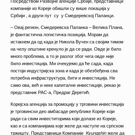
Посредством Развојне агенције Србије, представници
компаније из Кореје обишли су више локација у
Србији , а други пут су у Смедеревској Паланци.
– Овај регион, Смедеревска Паланка – Велика Плана,
је фантастична логистичка позиција. Морам да
истакнем да од када је Никола Вучен са својим тимом
на челу општине кренуло је да се ради. Овде је било
много проблема, а то је разлог због чега овде није
било инвестиција. Ми очекујемо да ће сада, када
постоји индустријска зона и када је обезбеђена сва
потребна инфраструктура, бити и инвестиција. Не
само ова, већ и неке капиталне инвестиције, рекао је
представник РАС-а, Предраг Деретић.
Корејска агенција за промоцију у трговини инвестиција
је трговински део амбасаде републике Кореје који
ради са свим инвеститорима који долазе из Кореје,
као и са компанијама које желе да наступе на српском
тржишту. Представници Компаније
Kyungshin
желе да