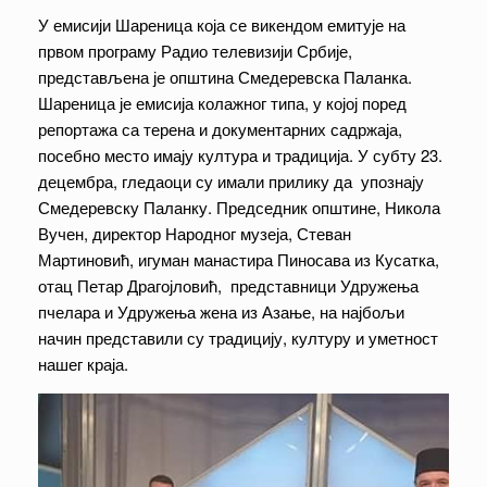
У емисији Шареница која се викендом емитује на
првом програму Радио телевизији Србије,
представљена је општина Смедеревска Паланка.
Шареница је емисија колажног типа, у којој поред
репортажа са терена и документарних садржаја,
посебно место имају култура и традиција. У субту 23.
децембра, гледаоци су имали прилику да упознају
Смедеревску Паланку. Председник општине, Никола
Вучен, директор Народног музеја, Стеван
Мартиновић, игуман манастира Пиносава из Кусатка,
отац Петар Драгојловић, представници Удружења
пчелара и Удружења жена из Азање, на најбољи
начин представили су традицију, културу и уметност
нашег краја.