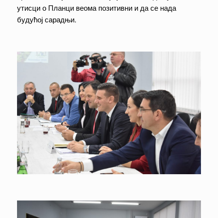
утисци о Планци веома позитивни и да се нада
будућој сарадњи.