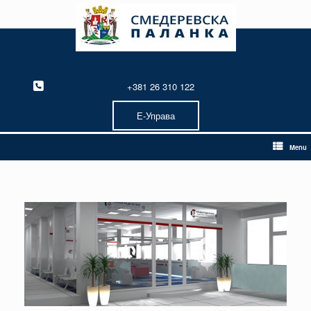
Skip
to
content
+381 26 310 122
Е-Управа
Menu