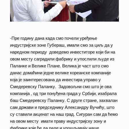
-Пре годину дана када смо почели уређење
индустријске зоне Губераш, имали смо за циљ да у
наредном периоду доведемо инвеститоре који би на
овом месту саградили фабрику и упослили људе из
Паланке и Велике Плане. Велика је част што смо
данас домаћини једне велике кореанске компаније
која је заинтересована да инвестира управо у
Смедеревску Паланку. Задовољни смо што је ова
компанија , од три понуђена града у Србији, изабрала
баш Смедеревску Паланку. С друге стране, захвалан
сам држави и председнику Александру Вучићу, што
су ставили акценат на наш град. Сигуран сам да ћемо
на овом месту имати праву индустријску зону и
фабрике које ће да раде и упошљавају наше