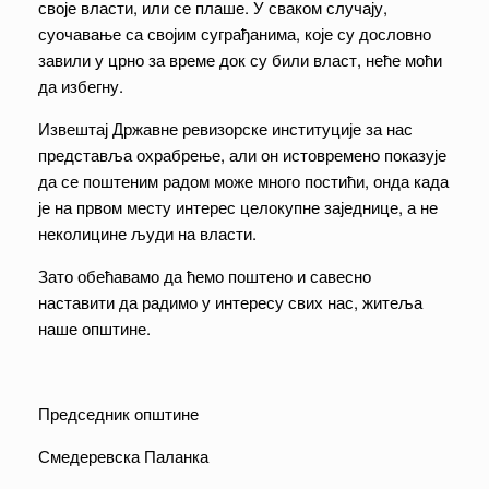
своје власти, или се плаше. У сваком случају,
суочавање са својим суграђанима, које су дословно
завили у црно за време док су били власт, неће моћи
да избегну.
Извештај Државне ревизорске институције за нас
представља охрабрење, али он истовремено показује
да се поштеним радом може много постићи, онда када
је на првом месту интерес целокупне заједнице, а не
неколицине људи на власти.
Зато обећавамо да ћемо поштено и савесно
наставити да радимо у интересу свих нас, житеља
наше општине.
Председник општине
Смедеревска Паланка