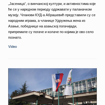
„Јасеница“, о винчанској култури, и активностима које
ће се у наредном периоду одржавати у паланачком
музеју. Чланови КУД-а Абрашевић представили су се
народним играма, а чланице Удружења жена из
Азање, победнице на азањској погачијади,
припремиле су погаче и колаче по којима је ово село
познато.
Video