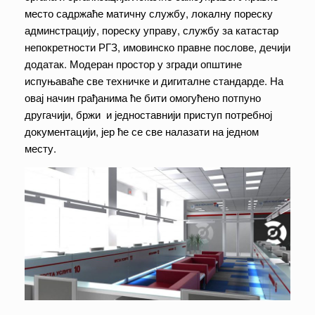
место садржаће матичну службу, локалну пореску
админстрацију, пореску управу, службу за катастар
непокретности РГЗ, имовинско правне послове, дечији
додатак. Модеран простор у згради општине
испуњаваће све техничке и дигиталне стандарде. На
овај начин грађанима ће бити омогућено потпуно
другачији, бржи и једноставнији приступ потребној
документацији, јер ће се све налазати на једном
месту.