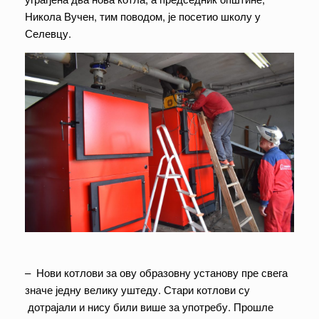
Никола Вучен, тим поводом, је посетио школу у
Селевцу.
– Нови котлови за ову образовну установу пре свега
значе једну велику уштеду. Стари котлови су
дотрајали и нису били више за употребу. Прошле